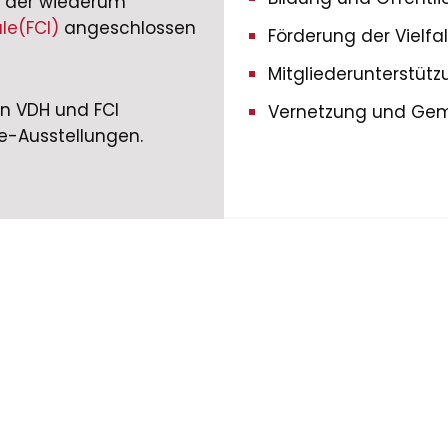
d, der wiederum
le(FCI)
angeschlossen
Förderung der Vielfal
Mitgliederunterstüt
on VDH und FCI
Vernetzung und Gem
e-Ausstellungen.