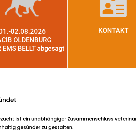
KONTAKT
01.-02.08.2026
ACIB OLDENBURG
 EMS BELLT abgesagt
ündet
ucht ist ein unabhängiger Zusammenschluss veterinärm
haltig gesünder zu gestalten.