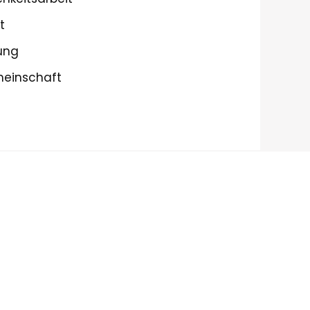
t
zung
einschaft