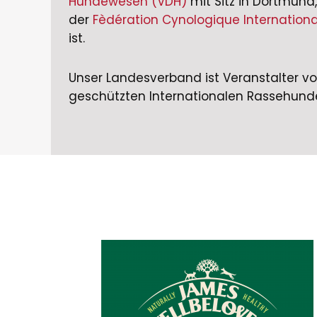
Hundewesen (VDH)
mit Sitz in Dortmun
der
Fèdération Cynologique Internationa
ist.
Unser Landesverband ist Veranstalter v
geschützten Internationalen Rassehund